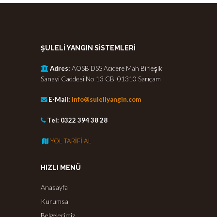
ŞULELİ YANGIN SİSTEMLERİ
Birleşik
Adres:
AOSB DSS Acıdere Mah
Sanayi Caddesi No 13 CB, 01310 Sarıçam
E-Mail:
info@suleliyangin.com
Tel: 0322 394 38 28
YOL TARİFİ AL
HIZLI MENÜ
Anasayfa
Kurumsal
Belgelerimiz